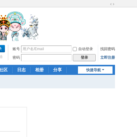
切
换
到
宽
版
账号
自动登录
找回密码
始
密码
立即注册
登录
社区
日志
相册
分享
快捷导航
记录
群组