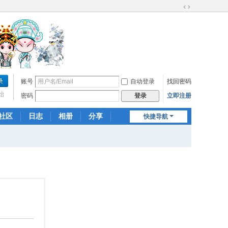
切
换
到
宽
版
账号
自动登录
找回密码
始
密码
立即注册
登录
社区
日志
相册
分享
快捷导航
记录
群组