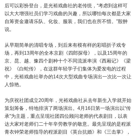
后可以彩扮登台，是光裕戏曲社的老传统，“考虑到这样可
以大大增强社员们学习戏曲的兴趣，所以哪怕每次都是大家
自筹资金邀请乐队、化妆、服装，我们也在所不惜。”殷翀
说。
从早期简单的清唱专场，到后来有模有样的彩唱折子戏专
场，再到13周年的全本京剧《四郎探母》，以及15周年的
京、昆、越、豫四个剧种十个不同流派串演《西厢记》《梁
祝》《白蛇传》，在这群年轻学子们集体为爱发电的过程
中，光裕戏曲社举办的14次大型戏曲专场演出一次比一次让
人惊艳。
为庆祝社团成立20周年，光裕戏曲社从去年新生入学就开始
策划筹备，特地排演了两场演出。4月16日第一场演出以“传
承”为主题，重点呈现社团四位顾问老师的代表剧目，以表
达大家对老师们二十年辛劳教学的敬意。最先呈现的是程派
青衣钟荣老师指导的程派剧目《英台抗婚》和《三击掌》，