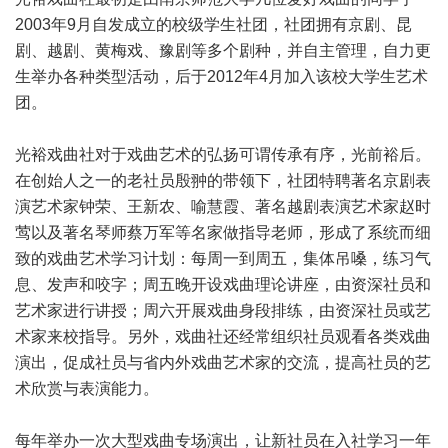
2003年9月自发成立的校级学生社团，社团拥有京剧、昆
剧、越剧、黄梅戏、豫剧等多个剧种，并自主管理，自力更
生举办各种类型活动，后于2012年4月加入该校大学生艺术
团。
光裕戏曲社对于戏曲艺术的弘扬可谓传承有序，光前裕后。
在创始人之一的老社员殷翀的带领下，社团特聘著名京剧表
演艺术家钟荣、王新农、喻慧霞、著名越剧表演艺术家赵时
莺以及著名琴师蔡万军等名家做指导老师，形成了系统而细
致的戏曲艺术学习计划：每周一到周五，集体吊嗓，练习气
息、发声和咬字；周五晚开设戏曲理论讲座，由资深社员和
艺术家进行讲授；周六开展戏曲身段排练，由资深社员或艺
术家来校指导。另外，戏曲社还经常组织社员观看各类戏曲
演出，促成社员与省内外戏曲艺术家的交流，提高社员的艺
术欣赏与表演能力。
每年举办一次大型戏曲专场演出，让新社员在入社学习一年