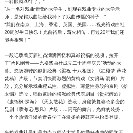
一转眼就20年了。”
“从一名对戏曲懵懂的大学生，到现在戏曲专业的大学老
师，是光裕戏曲社给我种下了戏曲传播的种子。”
“我们在南京、上海、香港、英国、美国……祝光裕戏曲社
20周岁生日快乐！光前裕后，薪火相传，再过20年我们还
能再相聚！”
一段记载着历届社员满满回忆和真诚祝福的视频，拉开
了“承风嗣音——光裕戏曲社成立二十周年庆典”活动的大
幕。悠扬婉转的越剧经典《梁祝·十八相送》《红楼梦·葬花·
焚稿》片段，节奏明快而激烈的黄梅戏《女驸马·洞房》片
段，充分展示戏曲程式性、虚拟性、写意性身段的京剧《拾
玉镯》选段，唱做兼顾的梅派经典代表剧目《贵妃醉酒》
《廉锦枫·探海》《天女散花》选段，身段繁复姿态多变的
昆剧《孽海记·思凡》片段……闪亮的舞台，光鲜的装扮，
一个个热情洋溢的青春学子在激扬的锣鼓声中粉墨登场。
光裕戏曲社最初是由南京师范大学几位爱好戏曲的同学于