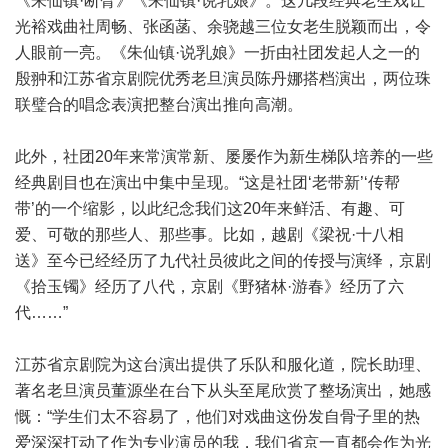
《朱仙镇·断臂》《朱仙镇·说乳娘》。这几段经典老生戏让
光裕戏曲社周畅、张函菡、余骁越三位女老生脱颖而出，令
人眼前一亮。《朱仙镇·说乳娘》一折由社团发起人之一的
殷翀和江苏省京剧院优秀老旦演员陈丹娜搭档演出，两位珠
联璧合的唱念表演把整台演出推向高潮。
此外，社团20年来常演常新、屡屡作为新生梯队培养的一些
经典剧目也在演出中集中呈现。“这是社团‘老带新’‘传帮
带’的一个缩影，以此纪念我们这20年来鲜活、有趣、可
爱、可敬的那些人、那些事。比如，越剧《梁祝·十八相
送》至今已经经历了九代社员彼此之间的传授与演绎，京剧
《拾玉镯》经历了八代，京剧《野猪林·游春》经历了六
代……”
江苏省京剧院为这台演出提供了乐队和服化道，院长助理、
著名老旦演员董源坐在台下从头至尾欣赏了整场演出，她感
慨：“学生们太不容易了，他们对戏曲这份发自骨子里的热
爱深深打动了作为专业演员的我，我们省京一直都会作为光