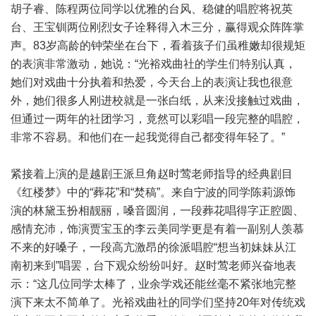
胡子睿、陈程两位同学以优雅的台风、稳健的唱腔将祝英
台、王宝钏两位刚烈女子诠释得入木三分，赢得观众阵阵掌
声。83岁高龄的钟荣坐在台下，看着孩子们虽稚嫩却很规矩
的表演非常激动，她说：“光裕戏曲社的学生们特别认真，
她们对戏曲十分执着和热爱，今天台上的表演让我也很意
外，她们很多人刚进校就是一张白纸，从来没接触过戏曲，
但通过一两年的社团学习，竟然可以彩唱一段完整的唱腔，
非常不容易。和他们在一起我觉得自己都变得年轻了。”
紧接着上演的是越剧王派旦角赵时莺老师指导的经典剧目
《红楼梦》中的“葬花”和“焚稿”。来自宁波的同学陈莉源饰
演的林黛玉扮相靓丽，嗓音圆润，一段葬花唱得字正腔圆、
感情充沛，饰演贾宝玉的李云美同学更是有着一副别人羡慕
不来的好嗓子，一段高亢激昂的徐派唱腔“想当初妹妹从江
南初来到”唱罢，台下观众纷纷叫好。赵时莺老师兴奋地表
示：“这几位同学太棒了，业余学戏还能丝毫不紧张地完整
演下来太不简单了。光裕戏曲社的同学们坚持20年对传统戏