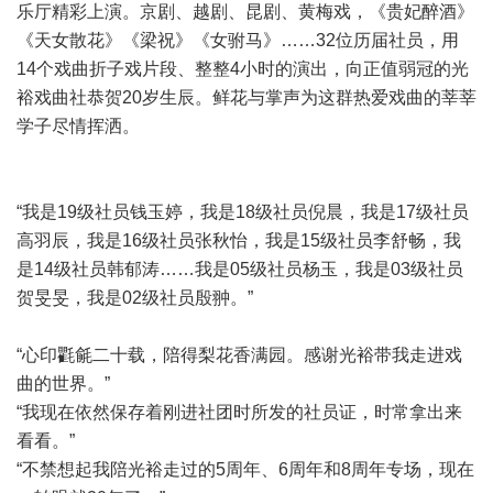
乐厅精彩上演。京剧、越剧、昆剧、黄梅戏，《贵妃醉酒》
《天女散花》《梁祝》《女驸马》……32位历届社员，用
14个戏曲折子戏片段、整整4小时的演出，向正值弱冠的光
裕戏曲社恭贺20岁生辰。鲜花与掌声为这群热爱戏曲的莘莘
学子尽情挥洒。
“我是19级社员钱玉婷，我是18级社员倪晨，我是17级社员
高羽辰，我是16级社员张秋怡，我是15级社员李舒畅，我
是14级社员韩郁涛……我是05级社员杨玉，我是03级社员
贺旻旻，我是02级社员殷翀。”
“心印氍毹二十载，陪得梨花香满园。感谢光裕带我走进戏
曲的世界。”
“我现在依然保存着刚进社团时所发的社员证，时常拿出来
看看。”
“不禁想起我陪光裕走过的5周年、6周年和8周年专场，现在