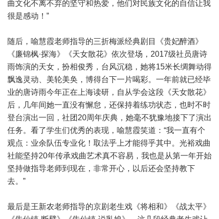
曲文化不离不弃的坚守和热爱，他们对民族文化的自信让我
很是感动！”
随后，喻慧霞老师指导的三折梅派经典剧目《贵妃醉酒》
《廉锦枫·探海》《天女散花》依次登场，2017级社员唐诗
雨饰演的天女，扮相俊秀，台风沉稳，她将15米长绸舞动得
飘逸灵动、美轮美奂，博得台下一片喝彩。一年前就已经毕
业的唐诗雨今年正在上海读研，自从学会这段《天女散花》
后，几年间她一直没有懈怠，还保持着练功状态，也时不时
登台演出一回，社团20周年庆典，她毫不犹豫地接下了演出
任务。看了学生们优秀的表现，喻慧霞笑道：“我一直有个
观点：业余队伍专业化！取法乎上才能得乎其中。光裕戏曲
社能坚持20年传承戏曲艺术真不容易，我也是从第一年开始
坚持做指导老师到现在，非常开心，以后还会坚持教下
去。”
最后是王新农老师指导的京剧老生戏《将相和》《战太平》