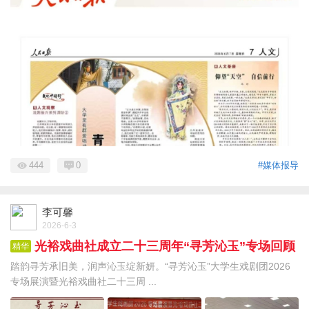
444
0
#媒体报导
李可馨
2026-6-3
光裕戏曲社成立二十三周年“寻芳沁玉”专场回顾
精华
踏韵寻芳承旧美，润声沁玉绽新妍。“寻芳沁玉”大学生戏剧团2026
专场展演暨光裕戏曲社二十三周 ...