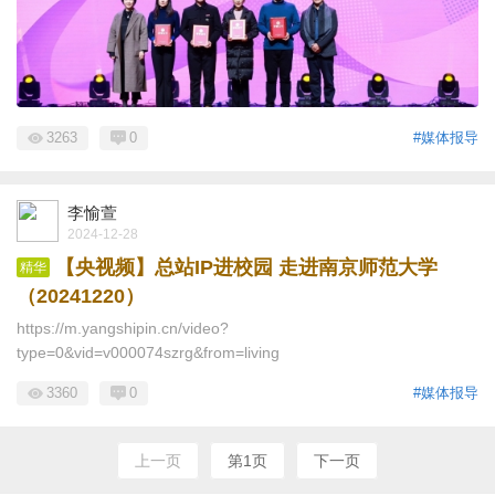
3263
0
#媒体报导
李愉萱
2024-12-28
【央视频】总站IP进校园 走进南京师范大学
精华
（20241220）
https://m.yangshipin.cn/video?
type=0&vid=v000074szrg&from=living
3360
0
#媒体报导
上一页
第1页
下一页