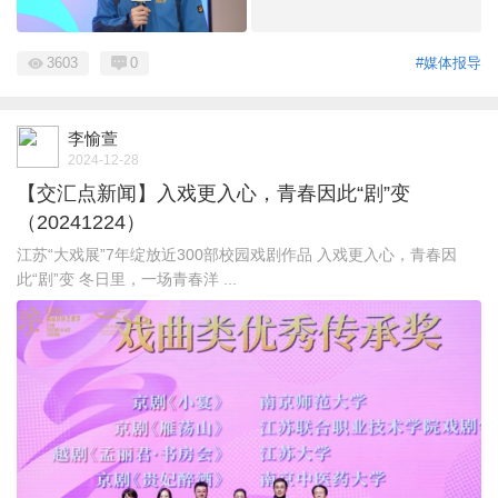
3603
0
#媒体报导
李愉萱
2024-12-28
【交汇点新闻】入戏更入心，青春因此“剧”变
（20241224）
江苏“大戏展”7年绽放近300部校园戏剧作品 入戏更入心，青春因
此“剧”变 冬日里，一场青春洋 ...