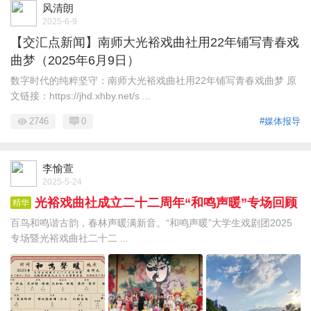
风清朗
2025-6-9
【交汇点新闻】南师大光裕戏曲社用22年铺写青春戏
曲梦（2025年6月9日）
数字时代的纯粹坚守：南师大光裕戏曲社用22年铺写青春戏曲梦 原
文链接：https://jhd.xhby.net/s ...
2746
0
#媒体报导
李愉萱
2025-5-24
光裕戏曲社成立二十二周年“和鸣声暖”专场回顾
精华
百鸟和鸣谐古韵，春林声暖满新音。“和鸣声暖”大学生戏剧团2025
专场暨光裕戏曲社二十二 ...