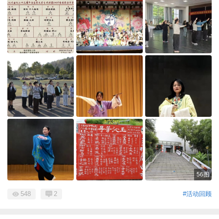
56图
548
2
#活动回顾