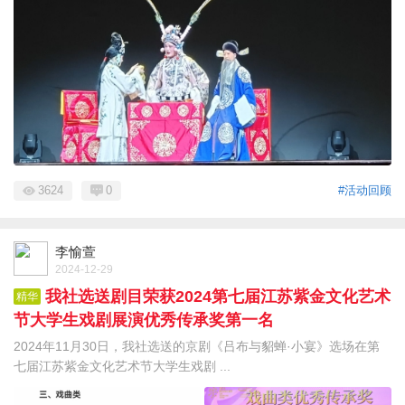
3624
0
#活动回顾
李愉萱
2024-12-29
我社选送剧目荣获2024第七届江苏紫金文化艺术
精华
节大学生戏剧展演优秀传承奖第一名
2024年11月30日，我社选送的京剧《吕布与貂蝉·小宴》选场在第
七届江苏紫金文化艺术节大学生戏剧 ...