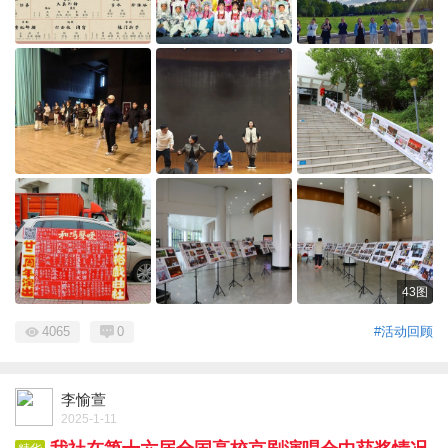
43图
4065
0
#活动回顾
李愉萱
2025-1-11