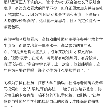
是那些真正入了坑的人。”南京大学集庆会馆社长马辰旭也
发现，身边喜欢看戏的同学不少，但真正愿意加入并留在社
团的寥寥无几，因为“社团活动都是学唱和表演，不是每个
人都能轻松驾驭的”。这让他开始思考，社团的定位是否应
该更包容。
在殷翀和马辰旭看来，高校戏曲社团的主要任务并非培养学
生演员，而是要培养一批高水平、高鉴赏力的青年观
众。“但是要想提高鉴赏力，必须实践过后才有更深体
会。”殷翀表示，在光裕，每周都有喊嗓练习、有身段课、
有理论讲座，“亲自学学表演，上一次台，他就能明白，这
句腔为何要这样唱，那个动作为什么要那样做了。”
同样为了留住社员，江苏大学兰韵戏曲社指导老师冯磊数年
间摸索出一套“人尽其用”的办法——嗓子好的培养登台，协
调性佳的专攻身段，唱不好的可以学化妆、做剧务，“让每
位参与社团的同学都能找到自己的位置，才能保留这份热