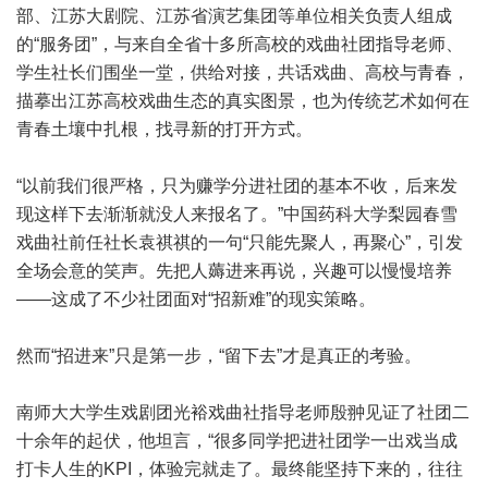
部、江苏大剧院、江苏省演艺集团等单位相关负责人组成
的“服务团”，与来自全省十多所高校的戏曲社团指导老师、
学生社长们围坐一堂，供给对接，共话戏曲、高校与青春，
描摹出江苏高校戏曲生态的真实图景，也为传统艺术如何在
青春土壤中扎根，找寻新的打开方式。
“以前我们很严格，只为赚学分进社团的基本不收，后来发
现这样下去渐渐就没人来报名了。”中国药科大学梨园春雪
戏曲社前任社长袁祺祺的一句“只能先聚人，再聚心”，引发
全场会意的笑声。先把人薅进来再说，兴趣可以慢慢培养
——这成了不少社团面对“招新难”的现实策略。
然而“招进来”只是第一步，“留下去”才是真正的考验。
南师大大学生戏剧团光裕戏曲社指导老师殷翀见证了社团二
十余年的起伏，他坦言，“很多同学把进社团学一出戏当成
打卡人生的KPI，体验完就走了。最终能坚持下来的，往往