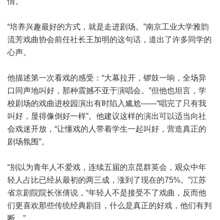
情。”
“培养兴趣最好的方式，就是走进剧场。”南京工业大学雅韵
流芳戏曲协会前任社长王加明的这句话，道出了许多同学的
心声。
他描述第一次看戏的感受：“大幕拉开，锣鼓一响，全场异
口同声地叫好，那种震撼不亚于演唱会。”但他也坦言，学
校剧场的戏曲进校园演出有时陷入尴尬——“唱完了只有我
叫好，显得像倒好一样”。他建议这样的演出可以适当向社
会戏迷开放，“让懂戏的人带着学生一起叫好，营造真正的
剧场氛围”。
“别以为青年人不爱戏，连续五届的京昆群英会，观众中年
轻人占比已经从最初的两三成，涨到了现在的75%。”江苏
省京剧院院长张倩说，“年轻人不是接受不了戏曲，反而他
们更喜欢那些传统经典剧目，什么是真正的好戏，他们有判
断。”