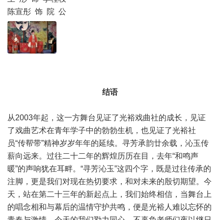
陈宣彤 饰 院 公
结语
从2003年起，这一方舞台见证了光裕戏曲社的成长，见证
了戏曲艺术在青年学子中的勃勃生机，也见证了光裕社
员“传帮带”精神岁岁年年的延续。寻芳承韵廿余载，沁玉传
薪向远来。过往二十二年的辉煌历历在目，去年“和鸣声
暖”的声响犹在耳畔。“寻芳沁玉”这四个字，既是过往传承的
注脚，更是我们对现在热切要求，和对未来的殷切期望。今
天，站在第二十三年的新起点上，我们始终相信，当舞台上
的唱念相和与幕后的温情守护共鸣，便是光裕人难以忘怀的
青春与激情。今天的我们勠力同心，不辜负老师们夜以继日