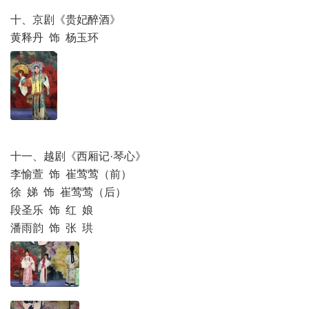
十、京剧《贵妃醉酒》
黄释丹 饰 杨玉环
十一、越剧《西厢记·琴心》
李愉萱 饰 崔莺莺（前）
徐 娣 饰 崔莺莺（后）
段圣乐 饰 红 娘
潘雨韵 饰 张 珙