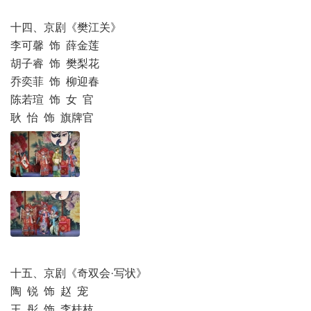
十四、京剧《樊江关》
李可馨 饰 薛金莲
胡子睿 饰 樊梨花
乔奕菲 饰 柳迎春
陈若瑄 饰 女 官
耿 怡 饰 旗牌官
十五、京剧《奇双会·写状》
陶 锐 饰 赵 宠
王 彤 饰 李桂枝